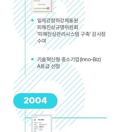
일제강점하강제동원
피해진상규명위원회
‘피해진상관리시스템 구축’ 감사장
수여
기술혁신형 중소기업(Inno-Biz)
A등급 선정
2004