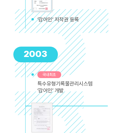
‘감어인’ 저작권 등록
2003
국내최초
특수유형기록물관리시스템
‘감어인’ 개발